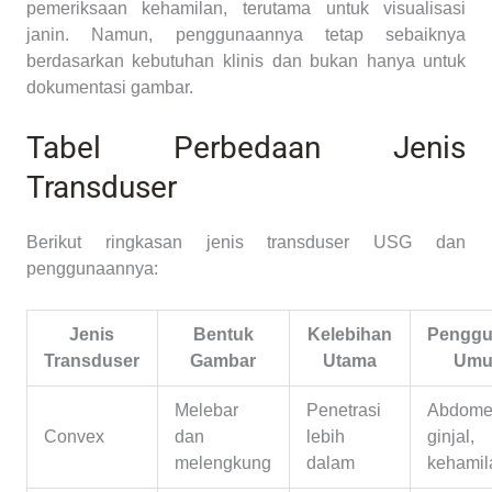
pemeriksaan kehamilan, terutama untuk visualisasi
janin. Namun, penggunaannya tetap sebaiknya
berdasarkan kebutuhan klinis dan bukan hanya untuk
dokumentasi gambar.
Tabel Perbedaan Jenis
Transduser
Berikut ringkasan jenis transduser USG dan
penggunaannya:
Jenis
Bentuk
Kelebihan
Pengg
Transduser
Gambar
Utama
Um
Melebar
Penetrasi
Abdome
Convex
dan
lebih
ginjal,
melengkung
dalam
kehamil