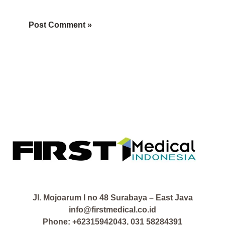
Jl. Mojoarum I no 48 Surabaya – East Java
info@firstmedical.co.id
Phone: +62315942043, 031 58284391