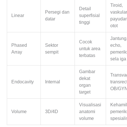
Tiroid,
Detail
Persegi dan
vaskular
Linear
superfisial
datar
payudar
tinggi
otot
Jantung
Cocok
Phased
Sektor
echo,
untuk area
Array
sempit
pemerik
terbatas
sela iga
Gambar
Transva
dekat
Endocavity
Internal
transrect
organ
OB/GY
target
Visualisasi
Kehamil
Volume
3D/4D
anatomi
pemerik
volume
spesiali