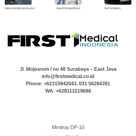
Jl. Mojoarum I no 48 Surabaya – East Java
info@firstmedical.co.id
Phone: +62315942043, 031 58284391
WA: +628113219688
Mindray DP-10