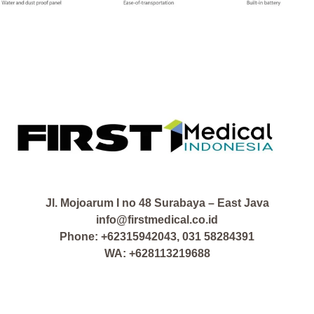
Jl. Mojoarum I no 48 Surabaya – East Java
info@firstmedical.co.id
Phone: +62315942043, 031 58284391
WA: +628113219688