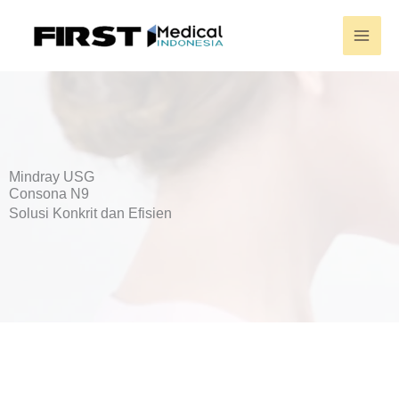
Skip
to
content
Mindray USG
Consona N9
Solusi Konkrit dan Efisien