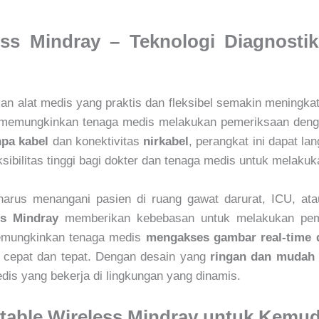
ess Mindray – Teknologi Diagnosti
 akan alat medis yang praktis dan fleksibel semakin meningka
ng memungkinkan tenaga medis melakukan pemeriksaan den
npa kabel
dan konektivitas
nirkabel
, perangkat ini dapat l
eksibilitas tinggi bagi dokter dan tenaga medis untuk melaku
arus menangani pasien di ruang gawat darurat, ICU, at
ss Mindray
memberikan kebebasan untuk melakukan pe
memungkinkan tenaga medis
mengakses gambar real-time 
 cepat dan tepat. Dengan desain yang
ringan dan mudah
dis yang bekerja di lingkungan yang dinamis.
able Wireless Mindray untuk Kemud