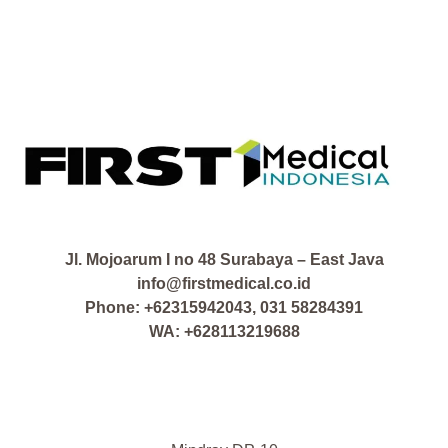
Jl. Mojoarum I no 48 Surabaya – East Java
info@firstmedical.co.id
Phone: +62315942043, 031 58284391
WA: +628113219688