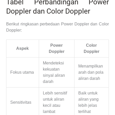
Tabel Perbandingan Power
Doppler dan Color Doppler
Berikut ringkasan perbedaan Power Doppler dan Color
Doppler:
Power
Color
Aspek
Doppler
Doppler
Mendeteksi
Menampilkan
kekuatan
Fokus utama
arah dan pola
sinyal aliran
aliran darah
darah
Lebih sensitif
Baik untuk
untuk aliran
aliran yang
Sensitivitas
kecil atau
lebih jelas
lambat
terlihat