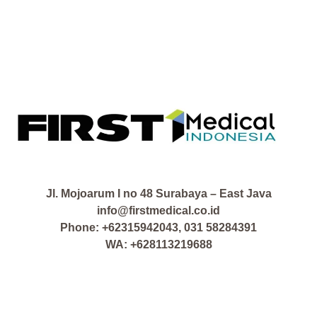
Jl. Mojoarum I no 48 Surabaya – East Java
info@firstmedical.co.id
Phone: +62315942043, 031 58284391
WA: +628113219688